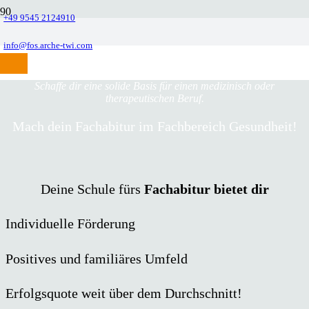
+49 9545 2124910
info@fos.arche-twi.com
FACHBEREICH GESUNDHEIT
Schaffe dir eine solide Basis für einen medizinisch oder
therapeutischen Beruf.
Mach dein Fachabitur im Fachbereich Gesundheit!
Deine Schule fürs
Fachabitur bietet dir
Individuelle Förderung
Positives und familiäres Umfeld
Erfolgsquote weit über dem Durchschnitt!